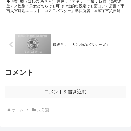
◆ 星野 照（ほしの あきら） 通称：「アキラ」年齢：17歳（高校3年
生）／性別：男女どちらでも可（中性的な設定でも面白い）肩書：宇
宙災害対応ユニット「コスモバスター」隊員所属：国際宇宙災害研究
機構（ISDC）・特別協力枠で天災バスターズに...
最終章：「天と地のバスターズ」
コメント
コメントを書き込む
ホーム
未分類