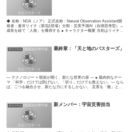
◆ 名称：NOA（ノア） 正式名称：Natural Observation Assistant開
発者：蒼井リイチ（第3話登場）分類：災害予測AI（自律思考型）→
成長を経て「人格」を獲得する ● キャラクター概要 当初はリイチが
開発した「自然...
最終章：「天と地のバスターズ」
オリジナル
― テクノロジー × 呪術が開く、新たな世界の扉 ― ● 最終的なテー
マ 「科学」だけでは防げない。「祈り」だけでも救えない。― なら
ば、二つを融合させ、新たな力にするしかない。 災害を「敵」とし
て倒すのではなく、“人類がどう共存するか”を...
新メンバー：宇宙災害担当
オリジナル