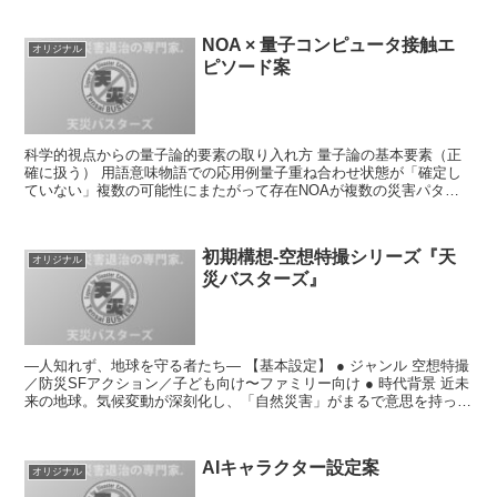
NOA × 量子コンピュータ接触エ
オリジナル
ピソード案
科学的視点からの量子論的要素の取り入れ方 量子論の基本要素（正
確に扱う） 用語意味物語での応用例量子重ね合わせ状態が「確定し
ていない」複数の可能性にまたがって存在NOAが複数の災害パター
ンを同時に扱う（A地点に津波、B地点に地震、C地点で何...
初期構想-空想特撮シリーズ『天
オリジナル
災バスターズ』
―人知れず、地球を守る者たち― 【基本設定】 ● ジャンル 空想特撮
／防災SFアクション／子ども向け〜ファミリー向け ● 時代背景 近未
来の地球。気候変動が深刻化し、「自然災害」がまるで意思を持った
怪獣のように各地を襲う時代。だが、人々は災...
AIキャラクター設定案
オリジナル