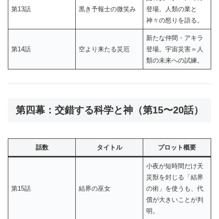
第13話
黒き予報士の微笑み
登場。人類の業と
神々の怒りを語る。
新たな仲間・アキラ
第14話
空より来たる災厄
登場。宇宙災害＝人
類の未来への試練。
第四幕：交錯する科学と神（第15〜20話）
話数
タイトル
プロット概要
小夜が短時間だけ天
災獣を封じる「結界
第15話
結界の巫女
の術」を使うも、代
償が大きいことが判
明。