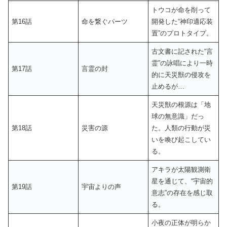
トウコが命を削って
第16話
命を繋ぐパーツ
開発した“神印適応装
置”のプロトタイプ。
古文書に記された“言
霊”の詠唱により一時
第17話
言霊の封
的に天災獣の侵攻を
止めるが…
天災獣の根源は「地
球の無意識」だっ
第18話
災害の源
た。人類の行動が災
いを喚び起こしてい
る。
アキラが太陽観測衛
星を通じて、“宇宙的
第19話
宇宙よりの声
意志”の存在を感じ取
る。
小夜の正体が明らか