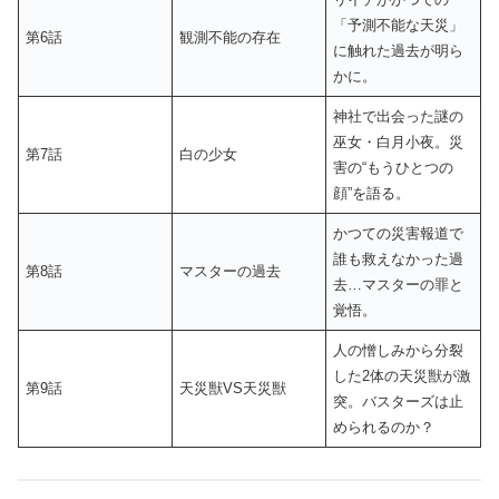
「予測不能な天災」
第6話
観測不能の存在
に触れた過去が明ら
かに。
神社で出会った謎の
巫女・白月小夜。災
第7話
白の少女
害の“もうひとつの
顔”を語る。
かつての災害報道で
誰も救えなかった過
第8話
マスターの過去
去…マスターの罪と
覚悟。
人の憎しみから分裂
した2体の天災獣が激
第9話
天災獣VS天災獣
突。バスターズは止
められるのか？