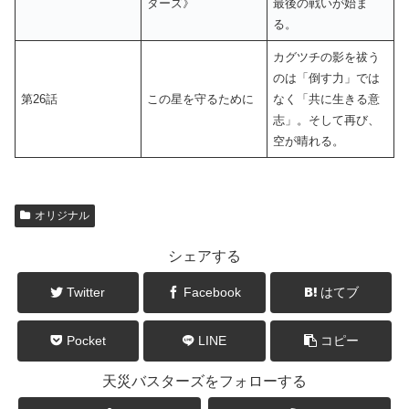
ターズ》
最後の戦いが始ま
る。
カグツチの影を祓う
のは「倒す力」では
第26話
この星を守るために
なく「共に生きる意
志」。そして再び、
空が晴れる。
オリジナル
シェアする
Twitter
Facebook
はてブ
Pocket
LINE
コピー
天災バスターズをフォローする