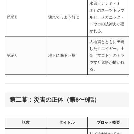
水凪（ナナミ・ミ
オ）のスーツトラブ
第4話
壊れてしまう前に
ルと、メカニック・
トウコの技術力が描
かれる。
大地震とともに出現
したクエイガー。土
第5話
地下に眠る巨獣
竜（マコト）のトラ
ウマと覚悟が描かれ
る。
第二幕：災害の正体（第6〜9話）
話数
タイトル
プロット概要
リイチがかつての