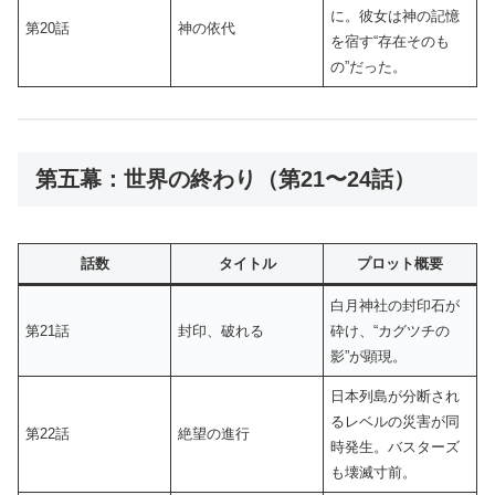
に。彼女は神の記憶
第20話
神の依代
を宿す“存在そのも
の”だった。
第五幕：世界の終わり（第21〜24話）
話数
タイトル
プロット概要
白月神社の封印石が
第21話
封印、破れる
砕け、“カグツチの
影”が顕現。
日本列島が分断され
るレベルの災害が同
第22話
絶望の進行
時発生。バスターズ
も壊滅寸前。