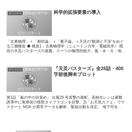
科学的拡張要素の導入
オリジナル
「古典物理」＋「相対論」＋「量子論」＝天災の“観測と干渉”をめぐ
る三層構造 ◆ 構造1：古典物理学（ニュートン力学・電磁気学） 既
存の天災バスターズの基盤。スーツの物理的能力、風・水・火・地震
などの災害現象は、ここに基づく。 表現例： マコ...
『天災バスターズ』全26話・400
オリジナル
字前後脚本プロット
第1話「嵐の中の目覚め」 台風29 号直撃の港町。高校生レンは避難
誘導中に竜巻状の怪獣タイフラゴンを目撃。2)「お天気カフェ」でマ
スターと NOA が異常データを解析、緊急出動を決定。 地下司令室
で初召集。レンは風牙スーツを受領し戸惑う。 ...