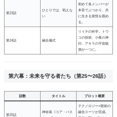
初めて各メンバーが
ひとりでは、戦えな
本音でぶつかり、共
第23話
い
に生きる覚悟を固め
る。
リイチの科学、トウ
コの技術、小夜の神
第24話
融合儀式
印、アキラの宇宙観
測が一つに。
第六幕：未来を守る者たち（第25〜26話）
話数
タイトル
プロット概要
テクノロジー×呪術の
神命装《コア・バス
融合スーツが完成。
第25話