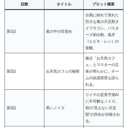
話数
タイトル
プロット概要
台風に紛れて現れた
巨大な風の天災獣タ
イフラゴン。バスタ
第1話
嵐の中の目覚め
ーズ初出動。風牙
（ヒビキ・レン）の
覚醒。
拠点「お天気カフ
ェ」とマスターの正
第2話
お天気カフェの秘密
体が明らかに。チー
ムの結成背景も語ら
れる。
リイチの災害予測AI
に不可解なノイズ。
第3話
黒いノイズ
初の“見えない天災
獣”の存在が示唆され
る。