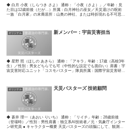
◆ 白月 小夜（しらつき さよ） 通称：「小夜（さよ）」／年齢：見
た目は12歳前後（だが…）所属：白月神社の巫女／天災退けの呪術
一族「白月家」の末裔居所：山奥の神社、または時折現れる不可思議
な場所 ● キャラクター概要 白装束に身を包んだ不...
新メンバー：宇宙災害担当
オリジナル
◆ 星野 照（ほしの あきら） 通称：「アキラ」年齢：17歳（高校3年
生）／性別：男女どちらでも可（中性的な設定でも面白い）肩書：宇
宙災害対応ユニット「コスモバスター」隊員所属：国際宇宙災害研究
機構（ISDC）・特別協力枠で天災バスターズに...
天災バスターズ 技術顧問
オリジナル
◆ 蒼井 理一（あおい りいち） 通称：「リイチ」年齢：28歳前後
（登場時）／性別：男性肩書：独立系AI技術者／元・気象庁インター
ン研究員 ● キャラクター概要 天災バスターズの頭脳にして、観測・
分析・装備開発のすべてを担う天才エンジニア。...