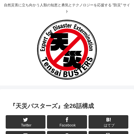
自然災害に立ち向かう人類の知恵と勇気とテクノロジーを応援する "防災" サイ
ト
『天災バスターズ』全26話構成
Twitter
Facebook
はてブ