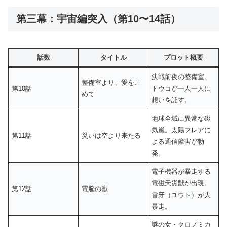
第三幕：宇宙編突入（第10〜14話）
話数
タイトル
プロット概要
決戦前夜の整備室。
整備室より、愛をこ
第10話
トウコが一人一人に
めて
想いを託す。
地球全域に異常な磁
気嵐。太陽フレアに
第11話
災いは空より来たる
よる通信障害が勃
発。
電子機器が暴走する
電磁天災獣が出現。
第12話
電脳の獣
雷牙（ユウト）が大
暴走。
謎の女・クロノミカ